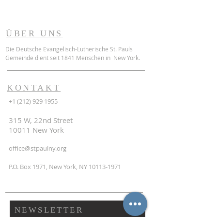
ÜBER UNS
Die Deutsche Evangelisch-Lutherische St. Pauls
Gemeinde dient seit 1841 Menschen in New York.
KONTAKT
+1 (212) 929 1955
315 W, 22nd Street
10011 New York
office@stpaulny.org
P.O. Box 1971, New York, NY
10113-1971
NEWSLETTER