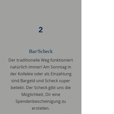
2
Bar/Scheck
Der traditionelle Weg funktioniert
natürlich immer! Am Sonntag in
der Kollekte oder als Einzahlung
sind Bargeld und Scheck super
beliebt. Der Scheck gibt uns die
Möglichkeit, Dir eine
Spendenbescheinigung zu
erstellen.