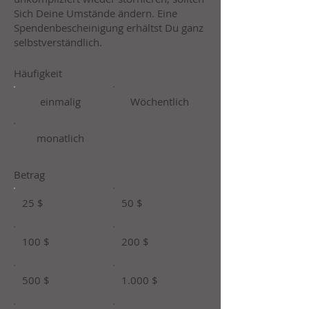
Sich Deine Umstände ändern. Eine
Spendenbescheinigung erhältst Du ganz
selbstverständlich.
Häufigkeit
einmalig
Wöchentlich
monatlich
Betrag
25 $
50 $
100 $
200 $
500 $
1.000 $