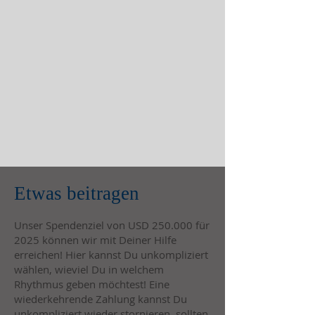
Etwas beitragen
Unser Spendenziel von USD 250.000 für
2025 können wir mit Deiner Hilfe
erreichen! Hier kannst Du unkompliziert
wählen, wieviel Du in welchem
Rhythmus geben möchtest! Eine
wiederkehrende Zahlung kannst Du
unkompliziert wieder stornieren, sollten