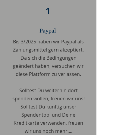
1
Paypal
Bis 3/2025 haben wir Paypal als
Zahlungsmittel gern akzeptiert.
Da sich die Bedingungen
geändert haben, versuchen wir
diese Plattform zu verlassen.
Solltest Du weiterhin dort
spenden wollen, freuen wir uns!
Solltest Du künftig unser
Spendentool und Deine
Kreditkarte verwenden, freuen
wir uns noch mehr....