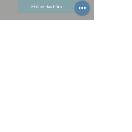
Mail an das Büro
3
Aktien
Solltest Du Aktien spenden
wollen, ist das einfach möglich.
Wende Dich dann bitte an
unseren Vorsitzenden Marcos
Ehmann. Er hilft Dir damit gern
weiter.