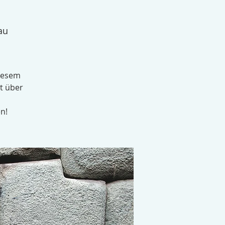
au
diesem
t über
n!