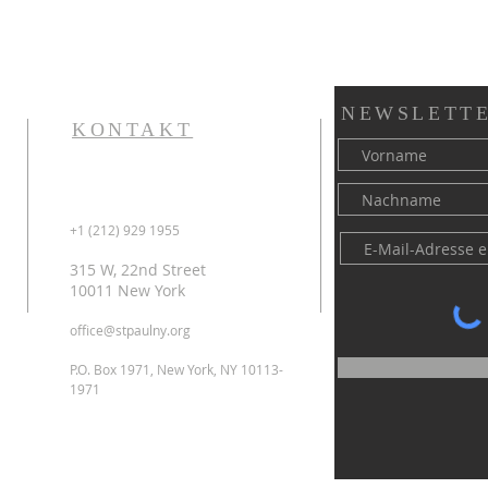
NEWSLETTE
KONTAKT
+1 (212) 929 1955
315 W, 22nd Street
10011 New York
office@stpaulny.org
P.O. Box 1971, New York, NY 10113-
1971