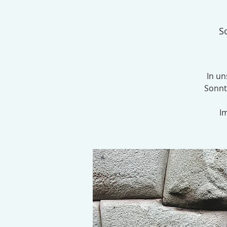
So
In un
Sonnt
I