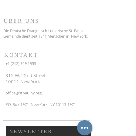
ÜBER UNS
Die Deutsche Evangelisch-Lutherische St. Pauls
Gemeinde dient seit 1841 Menschen in New York.
KONTAKT
+1 (212) 929 1955
315 W, 22nd Street
10011 New York
office@stpaulny.org
P.O. Box 1971, New York, NY
10113-1971
NEWSLETTER