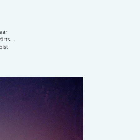
paar
wärts….
bist