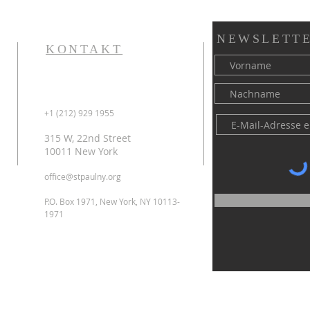
NEWSLETTE
KONTAKT
+1 (212) 929 1955
315 W, 22nd Street
10011 New York
office@stpaulny.org
P.O. Box 1971, New York, NY 10113-
1971