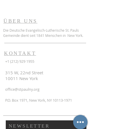
ÜBER UNS
Die Deutsche Evangelisch-Lutherische St. Pauls
Gemeinde dient seit 1841 Menschen in New York.
KONTAKT
+1 (212) 929 1955
315 W, 22nd Street
10011 New York
office@stpaulny.org
P.O. Box 1971, New York, NY
10113-1971
NEWSLETTER