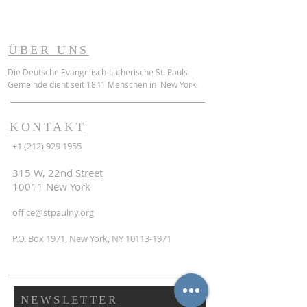
ÜBER UNS
Die Deutsche Evangelisch-Lutherische St. Pauls
Gemeinde dient seit 1841 Menschen in New York.
KONTAKT
+1 (212) 929 1955
315 W, 22nd Street
10011 New York
office@stpaulny.org
P.O. Box 1971, New York, NY
10113-1971
NEWSLETTER