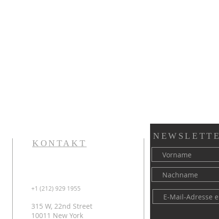
NEWSLETTE
KONTAKT
+1 (212) 929 1955
315 W, 22nd Street
10011 New York