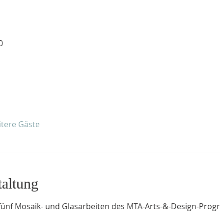
0
itere Gäste
taltung
fünf Mosaik- und Glasarbeiten des MTA-Arts-&-Design-Prog
.