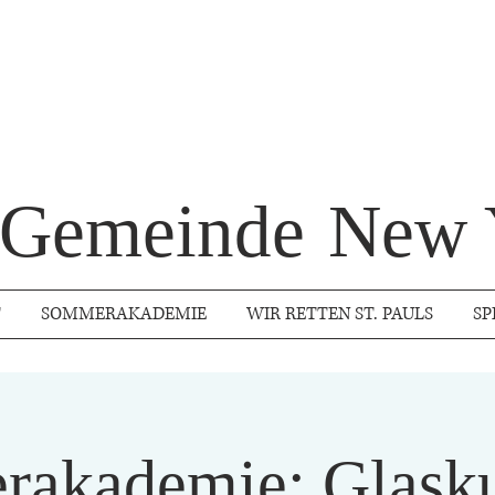
s Gemeinde
New 
T
SOMMERAKADEMIE
WIR RETTEN ST. PAULS
SP
akademie: Glasku