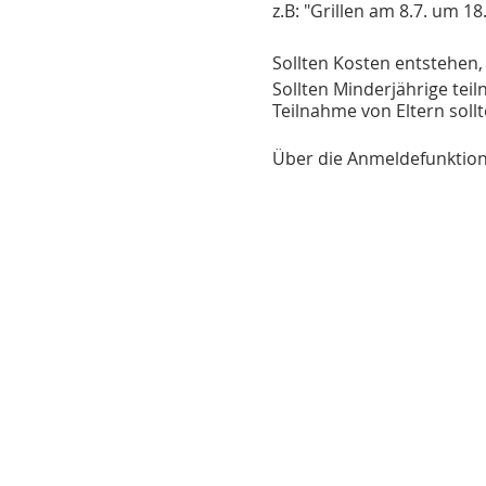
z.B: "Grillen am 8.7. um 18
Sollten Kosten entstehen, 
Sollten Minderjährige teil
Teilnahme von Eltern sollt
Über die Anmeldefunktion
Ggf. klären wir noch Frag
können sich anmelden und 
Hast Du eine Idee? Dann m