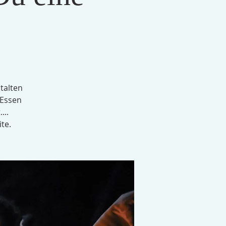
talten
 Essen
...
te.