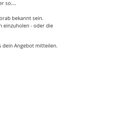
r so....
vorab bekannt sein.
n einzuholen - oder die
 dein Angebot mitteilen.
fügung. Interessierte
tnah bei Dir!