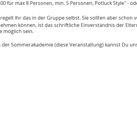
.00 für max 8 Personen, min. 5 Personen, Potluck Style" - ode
regelt Ihr das in der Gruppe selbst. Sie sollten aber schon 
nehmen können, ist das schriftliche Einverständnis der Elter
e möglich sein.
 der Sommerakademie (diese Veranstaltung) kannst Du uns
en und stellen dann Dein Angebot auf der Homepage zur Ver
ihr trefft Euch dann eigenverantwortlich. Klingt gut?
elde Dich über die Anmeldefunktion an - wir melden uns zei