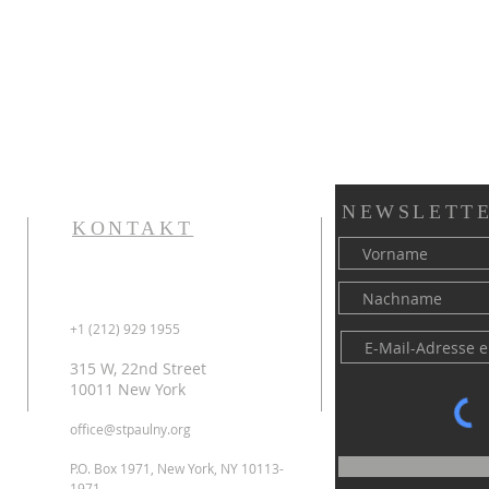
NEWSLETTE
KONTAKT
+1 (212) 929 1955
315 W, 22nd Street
10011 New York
office@stpaulny.org
P.O. Box 1971, New York, NY 10113-
1971