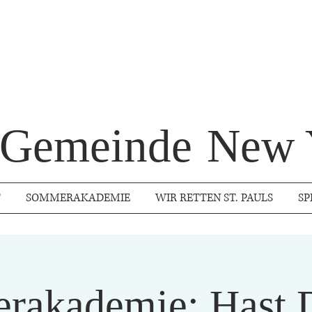
s Gemeinde
New 
T
SOMMERAKADEMIE
WIR RETTEN ST. PAULS
SP
rakademie: Hast D