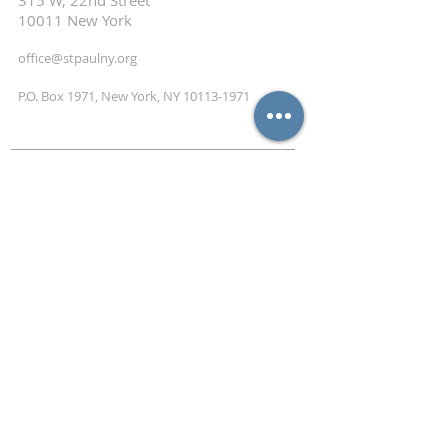
315 W, 22nd Street
10011 New York
office@stpaulny.org
P.O. Box 1971, New York, NY
10113-1971
NEWSLETTER
ABONNIEREN
Abonnieren